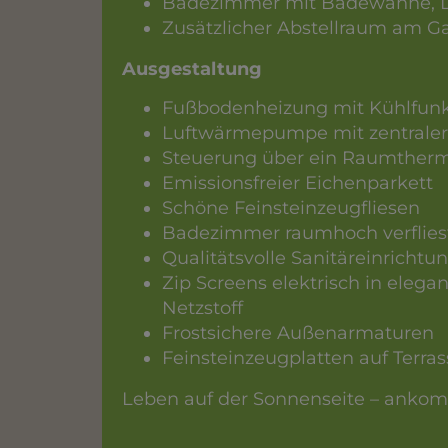
Badezimmer mit Badewanne, 
Zusätzlicher Abstellraum am G
Ausgestaltung
Fußbodenheizung mit
Kühlfun
Luftwärmepumpe mit zentrale
Steuerung über ein Raumtherm
Emissionsfreier Eichenparkett
Schöne Feinsteinzeugfliesen
Badezimmer raumhoch verflies
Qualitätsvolle Sanitäreinrichtu
Zip Screens elektrisch in eleg
Netzstoff
Frostsichere Außenarmaturen
Feinsteinzeugplatten auf Terr
Leben auf der Sonnenseite – ankom