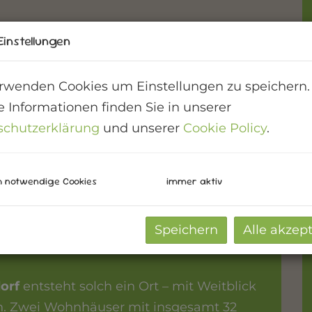
Einstellungen
rwenden Cookies um Einstellungen zu speichern.
 Informationen finden Sie in unserer
schutzerklärung
und unserer
Cookie Policy
.
h notwendige Cookies
immer aktiv
Speichern
Alle akzep
 die Vorhänge aufzieht und einfach
orf
entsteht solch ein Ort – mit Weitblick
n. Zwei Wohnhäuser mit insgesamt 32