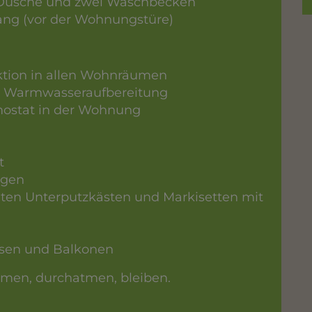
Dusche und zwei Waschbecken
ang (vor der Wohnungstüre)
ktion
in allen Wohnräumen
r Warmwasseraufbereitung
ostat in der Wohnung
t
ngen
anten Unterputzkästen und Markisetten mit
assen und Balkonen
men, durchatmen, bleiben.