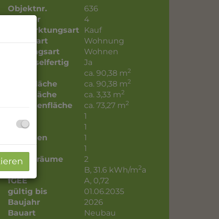
Objektnr.
636
Zimmer
4
Vermarktungsart
Kauf
Objektart
Wohnung
Nutzungsart
Wohnen
Schlüsselfertig
Ja
2
Fläche
ca. 90,38 m
2
Wohnfläche
ca. 90,38 m
2
Kellerfläche
ca. 3,33 m
2
Terrassenfläche
ca. 73,27 m
Bäder
1
WC
1
Terrassen
1
Keller
1
Abstellräume
2
tieren
2
HWB
B, 31.6 kWh/m
a
fGEE
A, 0,72
gültig bis
01.06.2035
Baujahr
2026
Bauart
Neubau