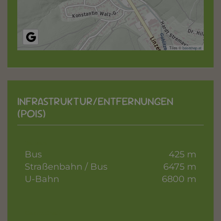
Tiles ©
basemap.at
INFRASTRUKTUR/ENTFERNUNGEN
(POIS)
Verkehr
Bus
425 m
Straßenbahn / Bus
6475 m
U-Bahn
6800 m
Gesundheit