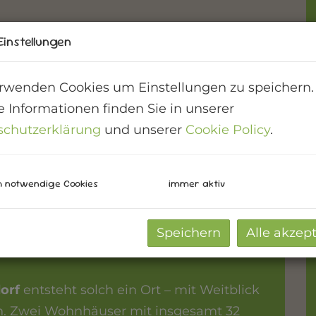
Einstellungen
rwenden Cookies um Einstellungen zu speichern.
 Informationen finden Sie in unserer
schutzerklärung
und unserer
Cookie Policy
.
h notwendige Cookies
immer aktiv
Speichern
Alle akzep
 die Vorhänge aufzieht und einfach
orf
entsteht solch ein Ort – mit Weitblick
n. Zwei Wohnhäuser mit insgesamt 32