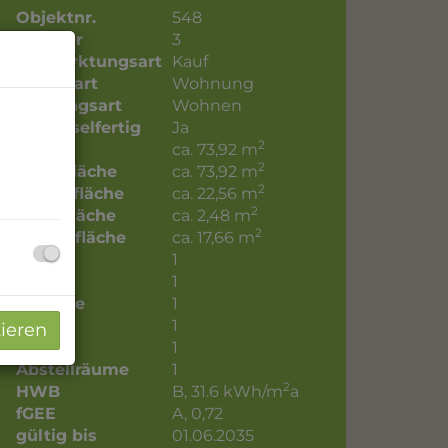
Objektnr.
548
Zimmer
3
Vermarktungsart
Kauf
Objektart
Wohnung
Nutzungsart
Wohnen
Schlüsselfertig
Ja
2
Fläche
ca. 73,92 m
2
Wohnfläche
ca. 73,92 m
2
Gartenfläche
ca. 22,56 m
2
Kellerfläche
ca. 2,48 m
2
Balkonfläche
ca. 17,66 m
Bäder
1
WC
1
Balkone
1
Keller
1
tieren
Gärten
1
Abstellräume
1
2
HWB
B, 31.6 kWh/m
a
fGEE
A, 0,72
gültig bis
01.06.2035